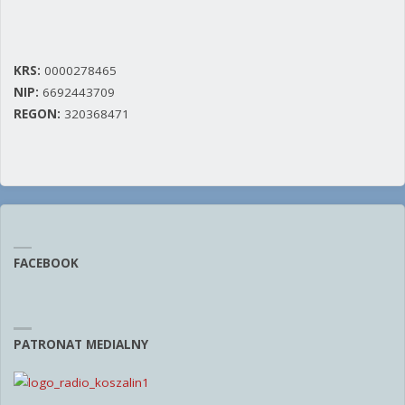
KRS:
0000278465
NIP:
6692443709
REGON:
320368471
FACEBOOK
PATRONAT MEDIALNY