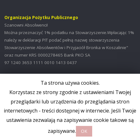
Organizacja Pożytku Publicznego
Szanowni Absolwenci!
Można przeznaczyć 1% podatku na Stowarzyszenie.Wpłacając 1%
należy w deklaracji PIT podać pełną nazwę stowarzyszenia
Stowarzyszenie Absolwentów i Przyjaciół Bronka w Koszalinie"
oraz numer KRS 0000278465 Bank PKO SA
97 1240 3653 1111 0010 1413 0437
Ta strona używa cookies.
Korzystasz ze strony zgodnie z ustawieniami Twojej
©2019 Stowarzyszenie Absolwentów i Przyjaciół "Bronka"
przeglądarki lub urządzenia do przeglądania stron
internetowych - treści dostępnej w internecie. Jeśli Twoje
OPARTE NA
SEPTERA
&
WORDPRESS.
ustawienia zezwalają na zapisywanie cookie takowe są
zapisywane.
OK