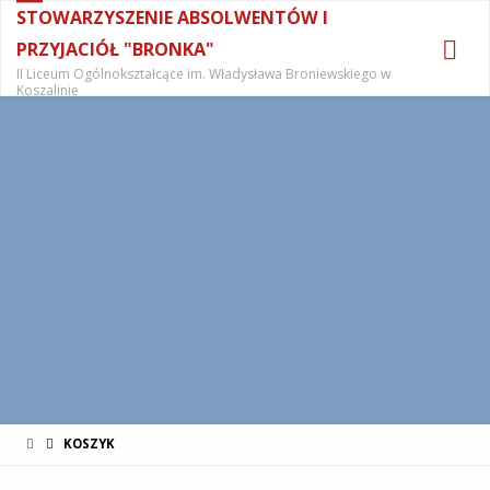
STOWARZYSZENIE ABSOLWENTÓW I
PRZYJACIÓŁ "BRONKA"
II Liceum Ogólnokształcące im. Władysława Broniewskiego w
Koszalinie
STRONA
KOSZYK
GŁÓWNA